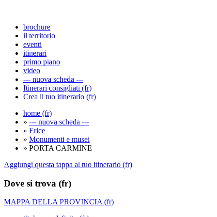
brochure
il territorio
eventi
itinerari
primo piano
video
--- nuova scheda ---
Itinerari consigliati (fr)
Crea il tuo itinerario (fr)
home (fr)
»
--- nuova scheda ---
»
Erice
»
Monumenti e musei
» PORTA CARMINE
Aggiungi questa tappa al tuo itinerario (fr)
Dove si trova (fr)
MAPPA DELLA PROVINCIA (fr)