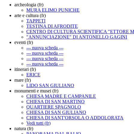
archeologia (fr)
MURA ELIMO PUNICHE
arte e cultura (fr)
TAPPETI
TESTINA DI AFRODITE
CENTRO DI CULTURA SCIENTIFICA "ETTORE 
"ANNUNCIAZIONE" DI ANTONELLO GAGINI
eventi (fr)
--- nuova scheda ---
--- nuova scheda ---
--- nuova scheda ---
--- nuova scheda ---
itinerari (fr)
ERICE
mare (fr)
LIDO SAN GIULIANO
monumenti e musei (fr)
CHIESA MADRE E CAMPANILE
CHIESA DI SAN MARTINO
QUARTIERE SPAGNOLO
CHIESA DI SAN GIULIANO
CHIESA DI SANT'ORSOLA O ADDOLORATA
Vedi tutti (fr)
natura (fr)
PANORAMA DAL BALIO