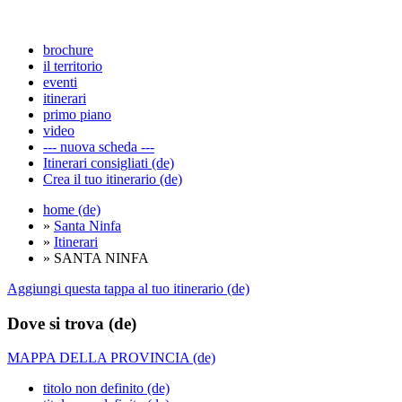
brochure
il territorio
eventi
itinerari
primo piano
video
--- nuova scheda ---
Itinerari consigliati (de)
Crea il tuo itinerario (de)
home (de)
»
Santa Ninfa
»
Itinerari
» SANTA NINFA
Aggiungi questa tappa al tuo itinerario (de)
Dove si trova (de)
MAPPA DELLA PROVINCIA (de)
titolo non definito (de)