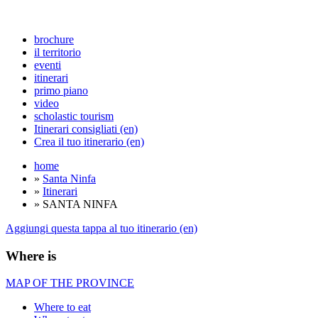
brochure
il territorio
eventi
itinerari
primo piano
video
scholastic tourism
Itinerari consigliati (en)
Crea il tuo itinerario (en)
home
»
Santa Ninfa
»
Itinerari
» SANTA NINFA
Aggiungi questa tappa al tuo itinerario (en)
Where is
MAP OF THE PROVINCE
Where to eat