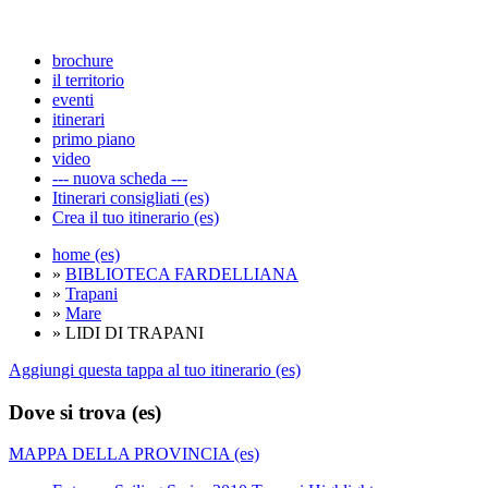
brochure
il territorio
eventi
itinerari
primo piano
video
--- nuova scheda ---
Itinerari consigliati (es)
Crea il tuo itinerario (es)
home (es)
»
BIBLIOTECA FARDELLIANA
»
Trapani
»
Mare
» LIDI DI TRAPANI
Aggiungi questa tappa al tuo itinerario (es)
Dove si trova (es)
MAPPA DELLA PROVINCIA (es)