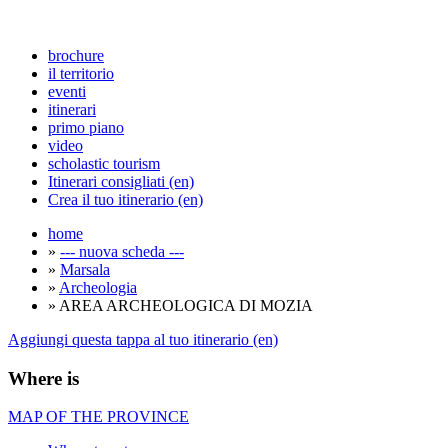
brochure
il territorio
eventi
itinerari
primo piano
video
scholastic tourism
Itinerari consigliati (en)
Crea il tuo itinerario (en)
home
»
--- nuova scheda ---
»
Marsala
»
Archeologia
» AREA ARCHEOLOGICA DI MOZIA
Aggiungi questa tappa al tuo itinerario (en)
Where is
MAP OF THE PROVINCE