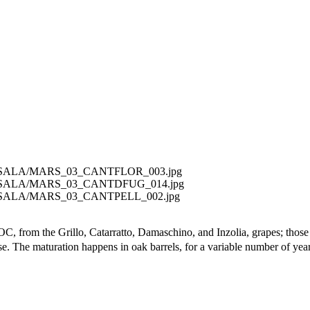
xt/MARSALA/MARS_03_CANTFLOR_003.jpg
xt/MARSALA/MARS_03_CANTDFUG_014.jpg
xt/MARSALA/MARS_03_CANTPELL_002.jpg
 from the Grillo, Catarratto, Damaschino, and Inzolia, grapes; those
he maturation happens in oak barrels, for a variable number of years 