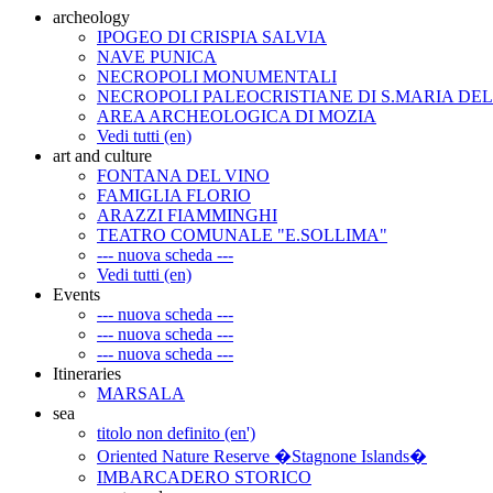
archeology
IPOGEO DI CRISPIA SALVIA
NAVE PUNICA
NECROPOLI MONUMENTALI
NECROPOLI PALEOCRISTIANE DI S.MARIA DE
AREA ARCHEOLOGICA DI MOZIA
Vedi tutti (en)
art and culture
FONTANA DEL VINO
FAMIGLIA FLORIO
ARAZZI FIAMMINGHI
TEATRO COMUNALE "E.SOLLIMA"
--- nuova scheda ---
Vedi tutti (en)
Events
--- nuova scheda ---
--- nuova scheda ---
--- nuova scheda ---
Itineraries
MARSALA
sea
titolo non definito (en')
Oriented Nature Reserve �Stagnone Islands�
IMBARCADERO STORICO