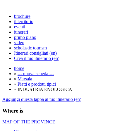
brochure
il territorio
eventi
itinerari
primo piano
video
scholastic tourism
Itinerari consigliati (en)
Crea il tuo itinerario (en)
home
»
--- nuova scheda ---
»
Marsala
»
Piatti e prodotti tipici
» INDUSTRIA ENOLOGICA
Aggiungi questa tappa al tuo itinerario (en)
Where is
MAP OF THE PROVINCE