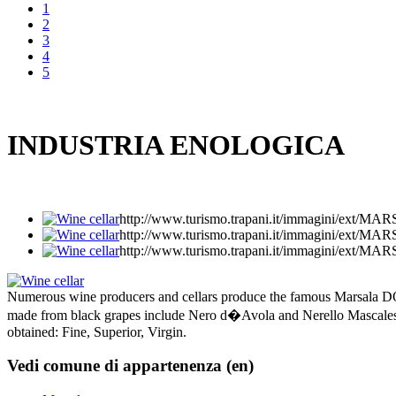
1
2
3
4
5
INDUSTRIA ENOLOGICA
http://www.turismo.trapani.it/immagini/e
http://www.turismo.trapani.it/immagini/e
http://www.turismo.trapani.it/immagini/e
Numerous wine producers and cellars produce the famous Marsala DOC,
made from black grapes include Nero d�Avola and Nerello Mascalese. T
obtained: Fine, Superior, Virgin.
Vedi comune di appartenenza (en)