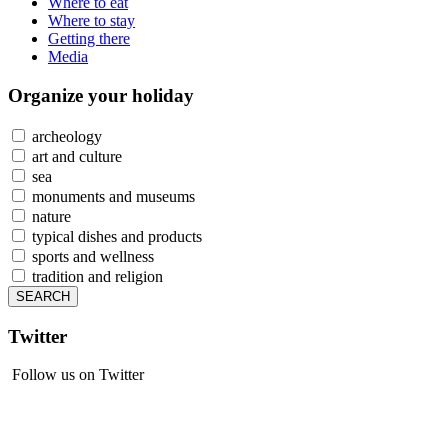
Where to eat
Where to stay
Getting there
Media
Organize
your holiday
archeology
art and culture
sea
monuments and museums
nature
typical dishes and products
sports and wellness
tradition and religion
Twitter
Follow us on Twitter