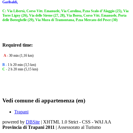
Garibaldi,
C: Via Libertà, Corso Vitt. Emanuele, Via Carolina, P.zza Scalo d’Alaggio (25), Via
Torre Ligny (26), Via delle Sirene (27, 28), Via Borea, Corso Vitt. Emanuele, Porta
delle Botteghelle (29), Via Mura di Tramontana, P.zza Mercato del Pesce (30)
Required time
:
A -
30 min (1,16 km)
B -
1 h 20 min (3,5 km)
C -
2 h 20 min (5,15 km)
Vedi comune di appartenenza (en)
Trapani
powered by
DBSite
| XHTML 1.0 Strict - CSS - WAI AA
Provincia di Trapani 2011
| Assessorato al Turismo