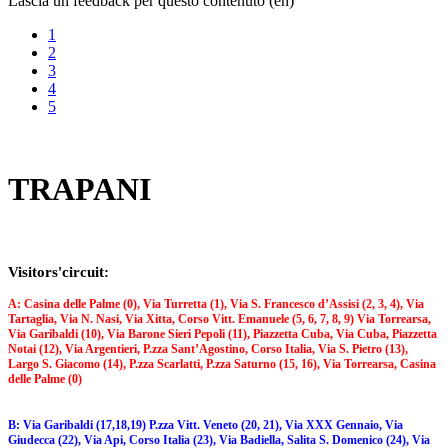
Lascia un feedback per questo contenuto (en)
1
2
3
4
5
TRAPANI
Visitors'circuit
:
A: Casina delle Palme (0), Via Turretta (1), Via S. Francesco d’Assisi (2, 3, 4), Via
Tartaglia, Via N. Nasi, Via
Xitta, Corso Vitt. Emanuele (5, 6, 7, 8, 9) Via Torrearsa,
Via Garibaldi (10), Via Barone Sieri Pepoli (11), Piazzetta
Cuba, Via Cuba, Piazzetta
Notai (12), Via Argentieri, P.zza Sant’Agostino, Corso Italia, Via S. Pietro (13),
Largo S. Giacomo (14), P.zza Scarlatti, P.zza Saturno (15, 16), Via Torrearsa, Casina
delle Palme (0)
B: Via Garibaldi (17,18,19) P.zza Vitt. Veneto (20, 21), Via XXX Gennaio, Via
Giudecca (22), Via Api, Corso Italia (23), Via Badiella, Salita S. Domenico (24), Via