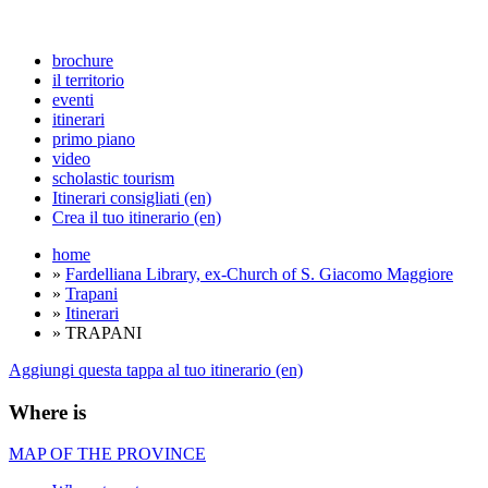
brochure
il territorio
eventi
itinerari
primo piano
video
scholastic tourism
Itinerari consigliati (en)
Crea il tuo itinerario (en)
home
»
Fardelliana Library, ex-Church of S. Giacomo Maggiore
»
Trapani
»
Itinerari
» TRAPANI
Aggiungi questa tappa al tuo itinerario (en)
Where is
MAP OF THE PROVINCE