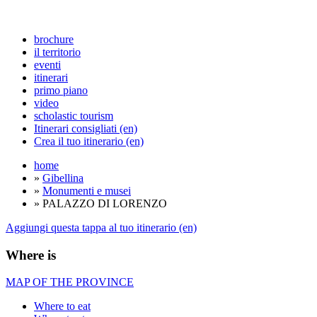
brochure
il territorio
eventi
itinerari
primo piano
video
scholastic tourism
Itinerari consigliati (en)
Crea il tuo itinerario (en)
home
»
Gibellina
»
Monumenti e musei
» PALAZZO DI LORENZO
Aggiungi questa tappa al tuo itinerario (en)
Where is
MAP OF THE PROVINCE
Where to eat